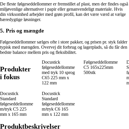
De fleste følgeseddellommer er fremstillet af plast, men der findes også
miljøvenlige alternativer i papir eller genanvendeligt materiale. Hvis
din virksomhed arbejder med grøn profil, kan det være værd at vælge
bæredygtige løsninger.
5. Pris og mængde
Følgeseddellommer sælges ofte i store pakker, og prisen pr. styk falder
typisk med mængden. Overvej dit forbrug og lagerplads, så du får den
bedste balance mellem pris og fleksibilitet.
Docustick
Følgeseddellomme
D
følgeseddellomme
C5 165x225mm
S
Produkter
med tryk 10 sprog
500stk
f
i fokus
C65 225 mm x
m
122 mm
m
Docustick
Docustick
Standard
Standard
følgeseddellomme
følgeseddellomme
m/tryk C5 225
m/tryk C6 165
mm x 165 mm
mm x 122 mm
Produktbeskrivelser