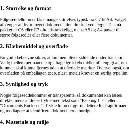
1. Størrelse og format
Følgeseddellommer fås i mange størrelser, typisk fra C7 til A4. Valget
afhænger af, hvor meget dokumentation du skal vedlægge. Til små
pakker er C6 eller C7 ofte tilstrækkeligt, mens A5 og A4 passer til
større følgesedler eller flere dokumenter.
2. Klæbemiddel og overflade
En god klæbeevne sikrer, at lommen bliver siddende under transport.
Vælg mellem permanente og aftagelige klæbemidler afhængigt af, om
lommen skal kunne fjernes uden at efterlade mærker. Overvej også, om
overfladen på emballagen (pap, plast, metal) kræver en særlig type lim.
3. Synlighed og tryk
Nogle følgeseddellommer er transparente, så dokumentet kan læses
direkte, mens andre er trykte med tekst som “Packing List” eller
“Documents Enclosed”. Trykte lommer gør det lettere for fragtfirmaer
og modtagere at identificere dokumenterne hurtigt.
4. Materiale og miljø