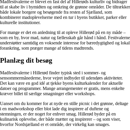
Madfestivalerne er blevet en fast del af Hillerøds kulturliv og bidrager
til at skabe liv i bymidten og omkring de grønne områder. De tiltrækker
både lokale borgere og besøgende fra resten af Sjælland, som
kombinerer madoplevelserne med en tur i byens butikker, parker eller
kulturelle institutioner.
For mange er det en anledning til at opleve Hillerød på en ny måde –
som en by, hvor mad, natur og fællesskab går hånd i hånd. Festivalerne
understøtter samtidig en voksende interesse for bæredygtighed og lokal
forankring, som præger mange af tidens madtrends.
Planlæg dit besøg
Madfestivalerne i Hillerød finder typisk sted i sommer- og
sensommermånederne, hvor vejret indbyder til udendørs aktiviteter.
Det kan være en god idé at tjekke byens kulturkalender for aktuelle
datoer og programmer. Mange arrangementer er gratis, mens enkelte
kræver billet til særlige smagninger eller workshops.
Uanset om du kommer for at nyde en stille picnic i det grønne, deltage
i en madworkshop eller blot lade dig inspirere af duftene og
stemningen, er der noget for enhver smag. Hillerød byder på en
kulinarisk oplevelse, der både mætter og inspirerer – og som viser,
hvorfor Nordsjælland er et område, der virkelig kan smages.