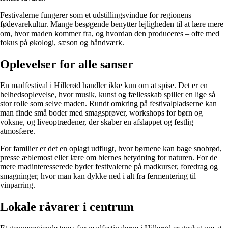
Festivalerne fungerer som et udstillingsvindue for regionens
fødevarekultur. Mange besøgende benytter lejligheden til at lære mere
om, hvor maden kommer fra, og hvordan den produceres – ofte med
fokus på økologi, sæson og håndværk.
Oplevelser for alle sanser
En madfestival i Hillerød handler ikke kun om at spise. Det er en
helhedsoplevelse, hvor musik, kunst og fællesskab spiller en lige så
stor rolle som selve maden. Rundt omkring på festivalpladserne kan
man finde små boder med smagsprøver, workshops for børn og
voksne, og liveoptrædener, der skaber en afslappet og festlig
atmosfære.
For familier er det en oplagt udflugt, hvor børnene kan bage snobrød,
presse æblemost eller lære om biernes betydning for naturen. For de
mere madinteresserede byder festivalerne på madkurser, foredrag og
smagninger, hvor man kan dykke ned i alt fra fermentering til
vinparring.
Lokale råvarer i centrum