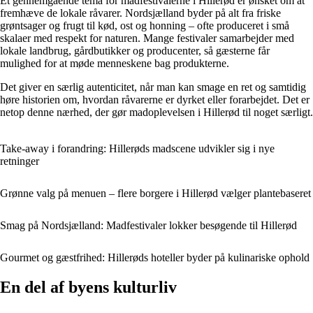
Et gennemgående tema for madfestivalerne i Hillerød er ønsket om at
fremhæve de lokale råvarer. Nordsjælland byder på alt fra friske
grøntsager og frugt til kød, ost og honning – ofte produceret i små
skalaer med respekt for naturen. Mange festivaler samarbejder med
lokale landbrug, gårdbutikker og producenter, så gæsterne får
mulighed for at møde menneskene bag produkterne.
Det giver en særlig autenticitet, når man kan smage en ret og samtidig
høre historien om, hvordan råvarerne er dyrket eller forarbejdet. Det er
netop denne nærhed, der gør madoplevelsen i Hillerød til noget særligt.
Take-away i forandring: Hillerøds madscene udvikler sig i nye
retninger
Grønne valg på menuen – flere borgere i Hillerød vælger plantebaseret
Smag på Nordsjælland: Madfestivaler lokker besøgende til Hillerød
Gourmet og gæstfrihed: Hillerøds hoteller byder på kulinariske ophold
En del af byens kulturliv