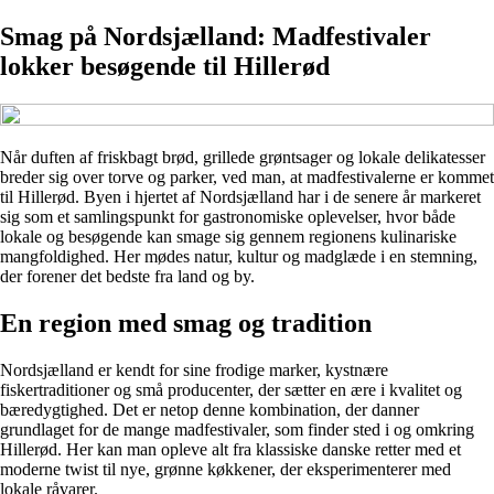
Smag på Nordsjælland: Madfestivaler
lokker besøgende til Hillerød
Når duften af friskbagt brød, grillede grøntsager og lokale delikatesser
breder sig over torve og parker, ved man, at madfestivalerne er kommet
til Hillerød. Byen i hjertet af Nordsjælland har i de senere år markeret
sig som et samlingspunkt for gastronomiske oplevelser, hvor både
lokale og besøgende kan smage sig gennem regionens kulinariske
mangfoldighed. Her mødes natur, kultur og madglæde i en stemning,
der forener det bedste fra land og by.
En region med smag og tradition
Nordsjælland er kendt for sine frodige marker, kystnære
fiskertraditioner og små producenter, der sætter en ære i kvalitet og
bæredygtighed. Det er netop denne kombination, der danner
grundlaget for de mange madfestivaler, som finder sted i og omkring
Hillerød. Her kan man opleve alt fra klassiske danske retter med et
moderne twist til nye, grønne køkkener, der eksperimenterer med
lokale råvarer.